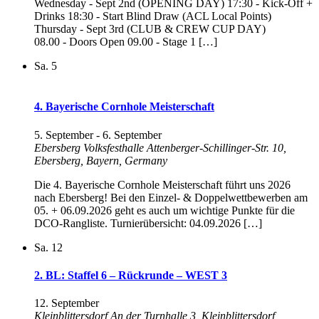
Wednesday - Sept 2nd (OPENING DAY) 17:30 - Kick-Off +
Drinks 18:30 - Start Blind Draw (ACL Local Points)
Thursday - Sept 3rd (CLUB & CREW CUP DAY)
08.00 - Doors Open 09.00 - Stage 1 […]
Sa.
5
4. Bayerische Cornhole Meisterschaft
5. September
-
6. September
Ebersberg Volksfesthalle
Attenberger-Schillinger-Str. 10,
Ebersberg, Bayern, Germany
Die 4. Bayerische Cornhole Meisterschaft führt uns 2026
nach Ebersberg! Bei den Einzel- & Doppelwettbewerben am
05. + 06.09.2026 geht es auch um wichtige Punkte für die
DCO-Rangliste. Turnierübersicht: 04.09.2026 […]
Sa.
12
2. BL: Staffel 6 – Rückrunde – WEST 3
12. September
Kleinblittersdorf
An der Turnhalle 3, Kleinblittersdorf,