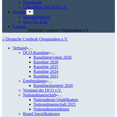
Downloads
Unterstützer des DCO e.V.
Termine
Monatsübersicht
Save The Date
Kontakt
Deutsche Cornhole Organisation e.V.
Verband
DCO-Rangliste
Ranglistensystem 2026
Rangliste 2026
Rangliste 2025
Rangliste 2024
Rangliste 2023
Ergebnislisten
Ranglistenturniere 2026
Vorstand der DCO e.V.
Nationalmannschaft
Nationalteam Qualifikation
Nationalmannschaft 2025
Nationalteamordnung
Board Spezifikationen