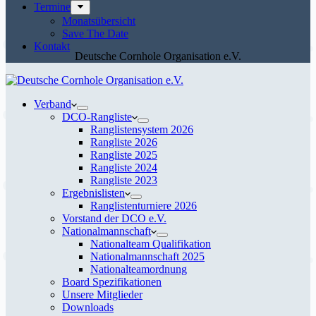
Termine
Monatsübersicht
Save The Date
Kontakt
Deutsche Cornhole Organisation e.V.
Verband
DCO-Rangliste
Ranglistensystem 2026
Rangliste 2026
Rangliste 2025
Rangliste 2024
Rangliste 2023
Ergebnislisten
Ranglistenturniere 2026
Vorstand der DCO e.V.
Nationalmannschaft
Nationalteam Qualifikation
Nationalmannschaft 2025
Nationalteamordnung
Board Spezifikationen
Unsere Mitglieder
Downloads