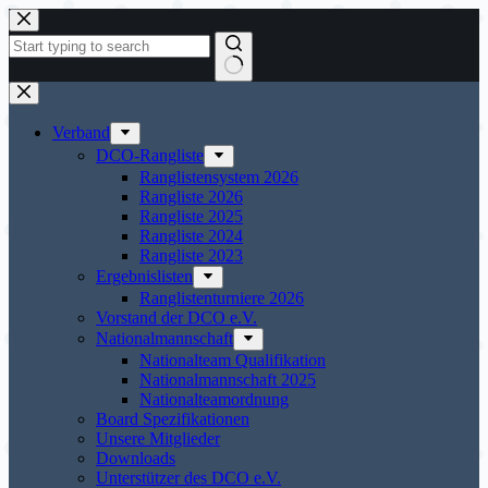
Zum
Inhalt
springen
Keine
Ergebnisse
Verband
DCO-Rangliste
Ranglistensystem 2026
Rangliste 2026
Rangliste 2025
Rangliste 2024
Rangliste 2023
Ergebnislisten
Ranglistenturniere 2026
Vorstand der DCO e.V.
Nationalmannschaft
Nationalteam Qualifikation
Nationalmannschaft 2025
Nationalteamordnung
Board Spezifikationen
Unsere Mitglieder
Downloads
Unterstützer des DCO e.V.