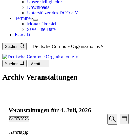
Unsere Mitglieder
Downloads
Unterstützer des DCO e.V.
Termine
Monatsübersicht
Save The Date
Kontakt
Deutsche Cornhole Organisation e.V.
Suchen
Suchen
Menü
Archiv
Veranstaltungen
Veranstaltungen für 4. Juli, 2026
Veransta
Vera
04/07/2026
Tag
Ansic
Suche
Datum
Suche
Navi
wählen.
Ganztägig
und