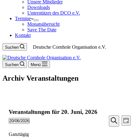
Unsere Mitglieder
Downloads
Unterstützer des DCO e.V.
Termine
Monatsübersicht
Save The Date
Kontakt
Deutsche Cornhole Organisation e.V.
Suchen
Suchen
Menü
Archiv
Veranstaltungen
Veranstaltungen für 20. Juni, 2026
Veransta
Vera
20/06/2026
Tag
Ansic
Suche
Datum
Suche
Navi
wählen.
Ganztägig
und