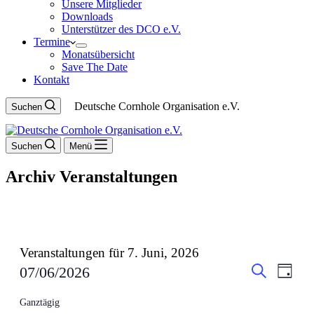
Unsere Mitglieder
Downloads
Unterstützer des DCO e.V.
Termine
Monatsübersicht
Save The Date
Kontakt
Deutsche Cornhole Organisation e.V.
Suchen
Suchen
Menü
Archiv
Veranstaltungen
Veranstaltungen für 7. Juni, 2026
Veranstal
Veran
07/06/2026
Tag
Ansic
Suche
Suche
Datum
Navig
wählen.
Ganztägig
und