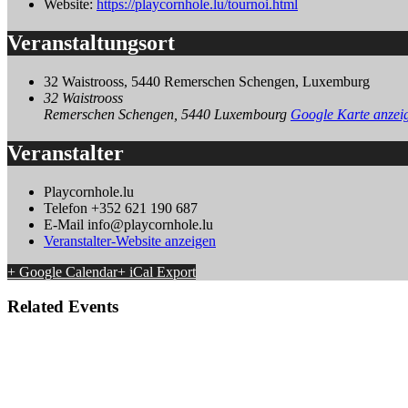
Website:
https://playcornhole.lu/tournoi.html
Veranstaltungsort
32 Waistrooss, 5440 Remerschen Schengen, Luxemburg
32 Waistrooss
Remerschen Schengen
,
5440
Luxembourg
Google Karte anzei
Veranstalter
Playcornhole.lu
Telefon
+352 621 190 687
E-Mail
info@playcornhole.lu
Veranstalter-Website anzeigen
+ Google Calendar
+ iCal Export
Related Events
Rosianer Charity Turnier 2026