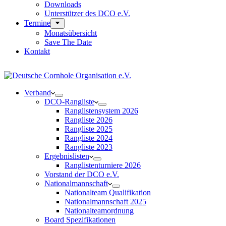
Downloads
Unterstützer des DCO e.V.
Termine
Monatsübersicht
Save The Date
Kontakt
Verband
DCO-Rangliste
Ranglistensystem 2026
Rangliste 2026
Rangliste 2025
Rangliste 2024
Rangliste 2023
Ergebnislisten
Ranglistenturniere 2026
Vorstand der DCO e.V.
Nationalmannschaft
Nationalteam Qualifikation
Nationalmannschaft 2025
Nationalteamordnung
Board Spezifikationen