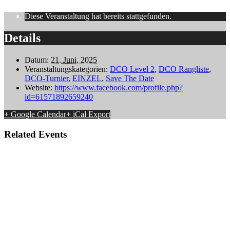
Diese Veranstaltung hat bereits stattgefunden.
Details
Datum:
21. Juni, 2025
Veranstaltungskategorien:
DCO Level 2
,
DCO Rangliste
,
DCO-Turnier
,
EINZEL
,
Save The Date
Website:
https://www.facebook.com/profile.php?
id=61571892659240
+ Google Calendar
+ iCal Export
Related Events
Rosianer Charity Turnier 2026
15. August
-
16. August
Quierschied Open 2026