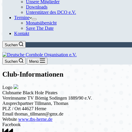
Unsere Mitglieder
Downloads
Unterstützer des DCO e.V.
Termine
Monatsübersicht
Save The Date
Kontakt
Suchen
Suchen
Menü
Club-Informationen
Logo
Clubname
Black Hole Pirates
Vereinsname
TV Börnig Sodingen 1889/90 e.V.
Ansprechpartner
Tillmann, Thomas
PLZ / Ort
44627 Herne
Email
thomas_tillmann@gmx.de
Website
www.tbs-herne.de
Facebook