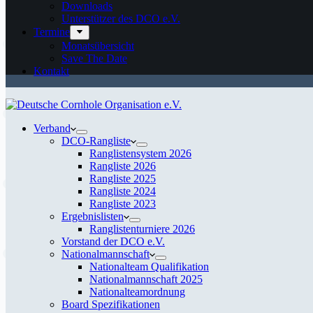
Downloads
Unterstützer des DCO e.V.
Termine
Monatsübersicht
Save The Date
Kontakt
Verband
DCO-Rangliste
Ranglistensystem 2026
Rangliste 2026
Rangliste 2025
Rangliste 2024
Rangliste 2023
Ergebnislisten
Ranglistenturniere 2026
Vorstand der DCO e.V.
Nationalmannschaft
Nationalteam Qualifikation
Nationalmannschaft 2025
Nationalteamordnung
Board Spezifikationen