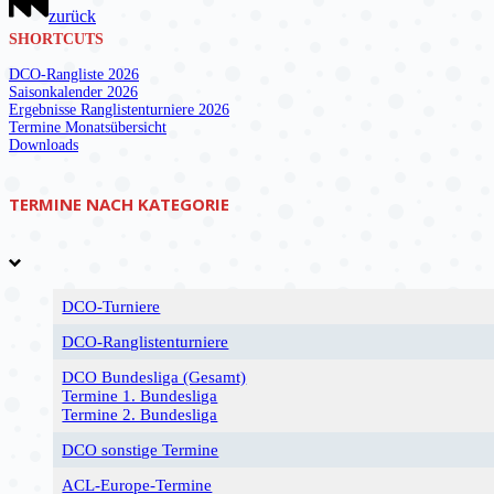
zurück
SHORTCUTS
DCO-Rangliste 2026
Saisonkalender 2026
Ergebnisse Ranglistenturniere 2026
Termine Monatsübersicht
Downloads
TERMINE
NACH KATEGORIE
DCO-Turniere
DCO-Ranglistenturniere
DCO Bundesliga (Gesamt)
Termine 1. Bundesliga
Termine 2. Bundesliga
DCO sonstige Termine
ACL-Europe-Termine