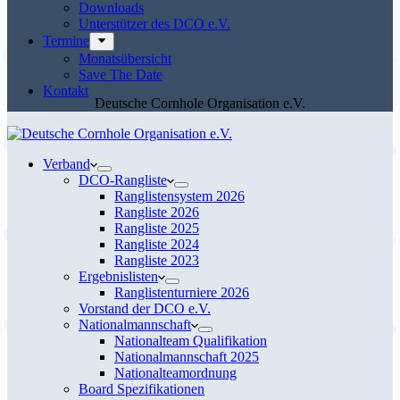
Downloads
Unterstützer des DCO e.V.
Termine
Monatsübersicht
Save The Date
Kontakt
Deutsche Cornhole Organisation e.V.
Verband
DCO-Rangliste
Ranglistensystem 2026
Rangliste 2026
Rangliste 2025
Rangliste 2024
Rangliste 2023
Ergebnislisten
Ranglistenturniere 2026
Vorstand der DCO e.V.
Nationalmannschaft
Nationalteam Qualifikation
Nationalmannschaft 2025
Nationalteamordnung
Board Spezifikationen